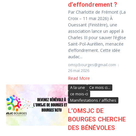
d’effondrement ?
Par Charlotte de Frémont (La
Croix – 11 mai 2026) À
Ouessant (Finistère), une
association lance un appel à
Charles III pour sauver l’église
Saint-Pol-Aurélien, menacée
d’effondrement. Cette idée
audac...
omsjcbourges@gmail.com
26 mai 2026
Read More
A la une
Ce mois ci...
ce mois-ci
Manifestations / affiches
L’OMSJC DE
BOURGES CHERCHE
DES BÉNÉVOLES
...