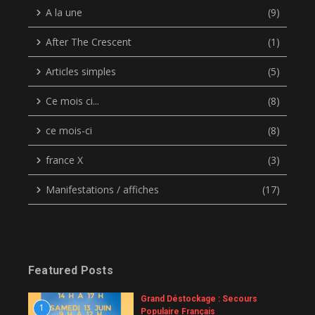
A la une
(9)
After The Crescent
(1)
Articles simples
(5)
Ce mois ci...
(8)
ce mois-ci
(8)
france X
(3)
Manifestations / affiches
(17)
Featured Posts
Grand Déstockage : Secours
1
Populaire Français