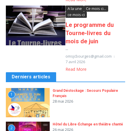
A la une
Ce mois ci...
ce mois-ci
Le programme du
Tourne-livres du
mois de juin
...
omsjcbourges@gmail.com
7 avril 2026
Read More
Derniers articles
Grand Déstockage : Secours Populaire
1
Français
28 mai 2026
Hôtel du Libre-Échange en théâtre chanté
2
26 mai 2026