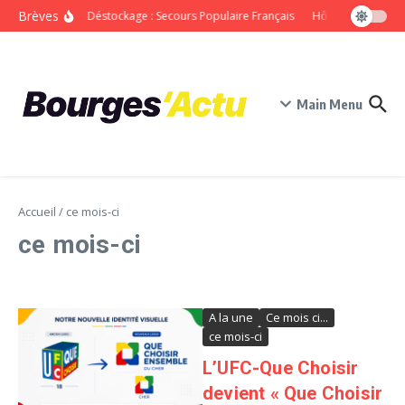
Aller au contenu
Brèves
Grand Déstockage : Secours Populaire Français
Hôtel du Libre-Éch
Main Menu
Accueil
/
ce mois-ci
ce mois-ci
A la une
Ce mois ci...
ce mois-ci
L’UFC-Que Choisir
devient « Que Choisir