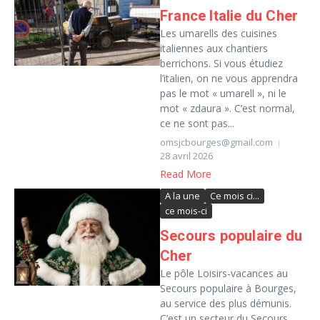
France Italie du Cher
Les umarells des cuisines
italiennes aux chantiers
berrichons. Si vous étudiez
l’italien, on ne vous apprendra
pas le mot « umarell », ni le
mot « zdaura ». C’est normal,
ce ne sont pas...
omsjcbourges@gmail.com
28 avril 2026
Read More
A la une
Ce mois ci...
ce mois-ci
Secours populaire du
Cher
Le pôle Loisirs-vacances au
Secours populaire à Bourges,
au service des plus démunis.
C’est un secteur du Secours