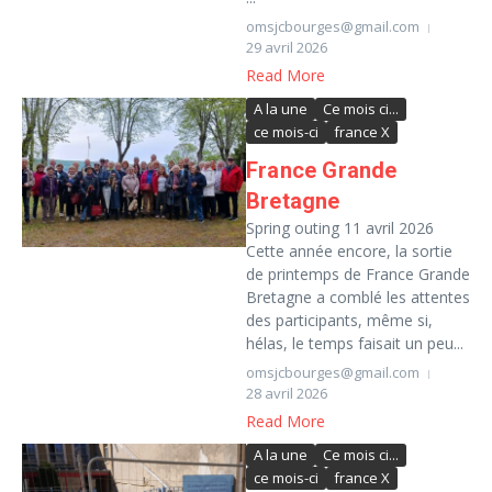
omsjcbourges@gmail.com
29 avril 2026
Read More
A la une
Ce mois ci...
ce mois-ci
france X
France Grande
Bretagne
Spring outing 11 avril 2026
Cette année encore, la sortie
de printemps de France Grande
Bretagne a comblé les attentes
des participants, même si,
hélas, le temps faisait un peu...
omsjcbourges@gmail.com
28 avril 2026
Read More
A la une
Ce mois ci...
ce mois-ci
france X