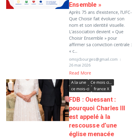
Ensemble »
Après 75 ans d’existence, l’UFC-
Que Choisir fait évoluer son
nom et son identité visuelle.
L’association devient « Que
Choisir Ensemble » pour
affirmer sa conviction centrale :
« c...
omsjcbourges@gmail.com
26 mai 2026
Read More
A la une
Ce mois ci...
ce mois-ci
france X
FDB : Ouessant :
pourquoi Charles III
est appelé à la
rescousse d’une
église menacée