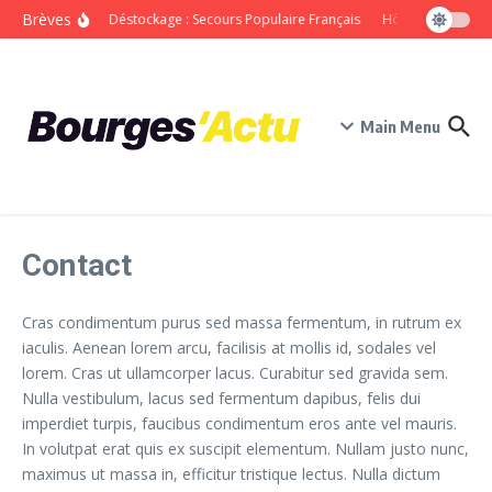
Aller au contenu
Brèves
Grand Déstockage : Secours Populaire Français
Hôtel du Libre-Éc
Main Menu
Contact
Cras condimentum purus sed massa fermentum, in rutrum ex
iaculis. Aenean lorem arcu, facilisis at mollis id, sodales vel
lorem. Cras ut ullamcorper lacus. Curabitur sed gravida sem.
Nulla vestibulum, lacus sed fermentum dapibus, felis dui
imperdiet turpis, faucibus condimentum eros ante vel mauris.
In volutpat erat quis ex suscipit elementum. Nullam justo nunc,
maximus ut massa in, efficitur tristique lectus. Nulla dictum