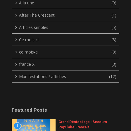
A la une
(9)
After The Crescent
(1)
Articles simples
(5)
Ce mois ci...
(8)
ce mois-ci
(8)
france X
(3)
Manifestations / affiches
(17)
Featured Posts
Grand Déstockage : Secours
1
Populaire Français