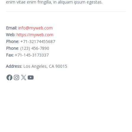
enim vitae enim fringilla, in aliquam ipsum egestas.
Email:
info@myweb.com
Web:
https://myweb.com
Phone:
+71-32174455687
Phone
: (123) 456-7890
Fax:
+71-145-3173337
Address:
Los Angeles, CA 90015
Facebook
Instagram
X
YouTube